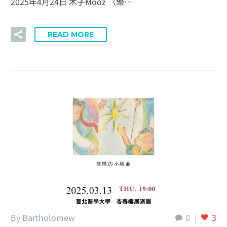
2025年4月24日 木子Mooz （樂…
READ MORE
By Bartholomew
0
3