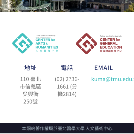
地址
電話
EMAIL
110 臺北
(02) 2736-
kuma@tmu.edu.
市信義區
1661 (分
吳興街
機2814)
250號
本網站著作權屬於臺北醫學大學 人文藝術中心