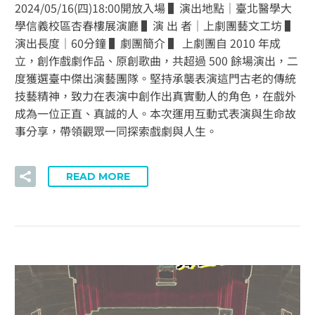
2024/05/16(四)18:00開放入場 ▌演出地點｜臺北醫學大
學信義校區杏春樓展演廳 ▌演 出 者｜上劇團藝文工坊 ▌
演出長度｜60分鐘 ▌劇團簡介 ▌ 上劇團自 2010 年成
立，創作戲劇作品、原創歌曲，共超過 500 餘場演出，二
度獲選臺中傑出演藝團隊。堅持承襲表演這門古老的傳統
技藝精神，致力在表演中創作出真實動人的角色，在戲外
成為一位正直、真誠的人。本次運用互動式表演與生命故
事分享，帶領觀眾一同探索戲劇與人生。
READ MORE