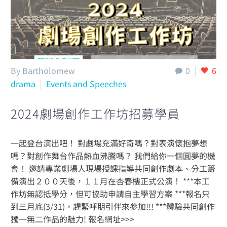
By Bartholomew
0
6
drama
Events and Speeches
2024劇場創作工作坊招募學員
一起登台演出吧！ 對劇場充滿好奇嗎？對表演懷抱夢想
嗎？對創作舞台作品熱血沸騰嗎？ 我們給你一個圓夢的機
會！ 邀請專業劇場人現場授課指導共同創作劇本、分工籌
備演出２００天後，１１月在杏春樓正式公演！ ***本工
作坊無認抵學分，但可協助申請自主學習方案 ***報名只
到三月底(3/31)，趕緊呼朋引伴來參加!!! ***體驗共同創作
獨一無二作品的魅力! 報名網址>>>