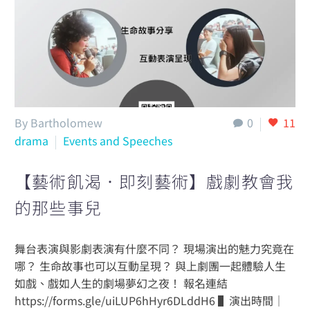
By Bartholomew
0
11
drama
Events and Speeches
【藝術飢渴．即刻藝術】戲劇教會我
的那些事兒
舞台表演與影劇表演有什麼不同？ 現場演出的魅力究竟在
哪？ 生命故事也可以互動呈現？ 與上劇團一起體驗人生
如戲、戲如人生的劇場夢幻之夜！ 報名連結
https://forms.gle/uiLUP6hHyr6DLddH6 ▌演出時間｜