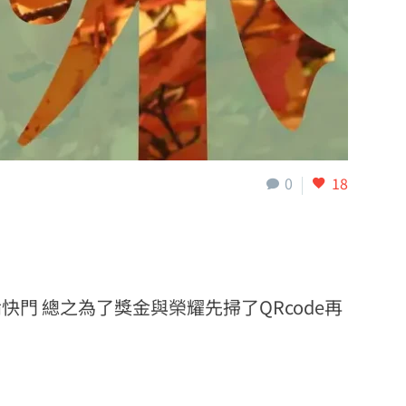
0
18
門 總之為了獎金與榮耀先掃了QRcode再