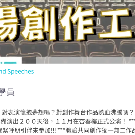
nd Speeches
學員
？對表演懷抱夢想嗎？對創作舞台作品熱血沸騰嗎？
備演出２００天後，１１月在杏春樓正式公演！ *
，趕緊呼朋引伴來參加!!! ***體驗共同創作獨一無二作