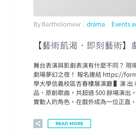
By Bartholomew
drama
Events a
【藝術飢渴．即刻藝術】
舞台表演與影劇表演有什麼不同？ 現
劇場夢幻之夜！ 報名連結 https://form
學大學信義校區杏春樓展演廳 ▌演 出 
品、原創歌曲，共超過 500 餘場
實動人的角色，在戲外成為一位正直
READ MORE