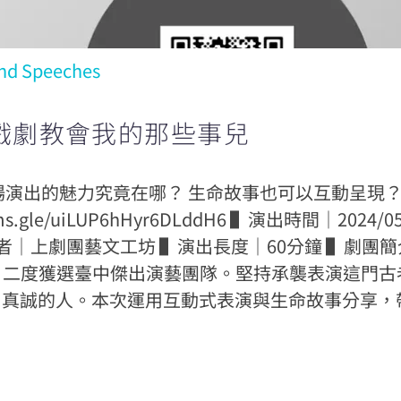
nd Speeches
戲劇教會我的那些事兒
場演出的魅力究竟在哪？ 生命故事也可以互動呈現
s.gle/uiLUP6hHyr6DLddH6 ▌演出時間｜202
者｜上劇團藝文工坊 ▌演出長度｜60分鐘 ▌劇團簡介 
演出，二度獲選臺中傑出演藝團隊。堅持承襲表演這門
、真誠的人。本次運用互動式表演與生命故事分享，