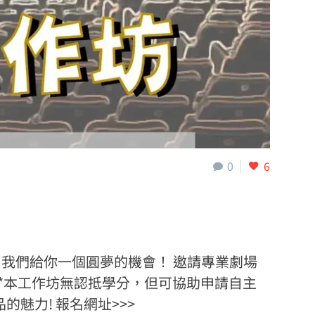
0
6
 我們給你一個圓夢的機會！ 邀請專業劇場
**本工作坊無認抵學分，但可協助申請自主
品的魅力! 報名網址>>>