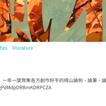
ches
literature
 一年一度齊集各方創作好手的拇山論劍、論筆、論快
/gPdMdpDRBmKDRPCZA