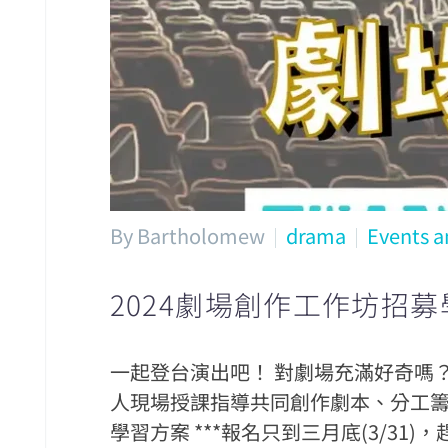
By Bartholomew
drama
Events a
2024劇場創作工作坊招募
一起登台演出吧！ 對劇場充滿好奇嗎
人現場授課指導共同創作劇本、分工籌
學習方案 ***報名只到三月底(3/31)