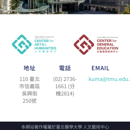
地址
電話
EMAIL
110 臺北
(02) 2736-
kuma@tmu.edu.
市信義區
1661 (分
吳興街
機2814)
250號
本網站著作權屬於臺北醫學大學 人文藝術中心