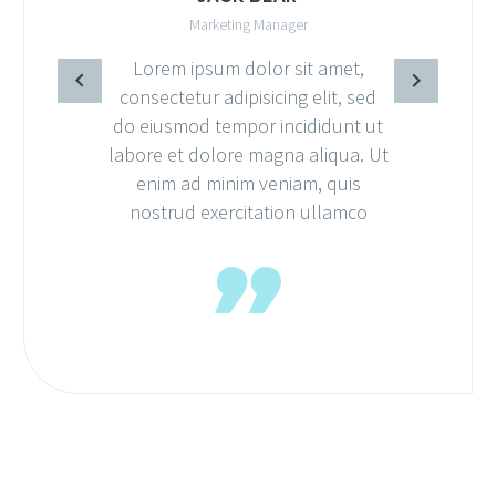
Marketing Manager
Mar
em ipsum dolor sit amet,
Lorem ips
tetur adipisicing elit, sed
consectetur 
smod tempor incididunt ut
do eiusmod 
 et dolore magna aliqua. Ut
labore et do
m ad minim veniam, quis
enim ad m
rud exercitation ullamco
nostrud ex