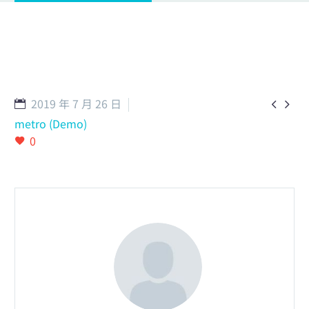
English
2019 年 7 月 26 日


metro (Demo)
0